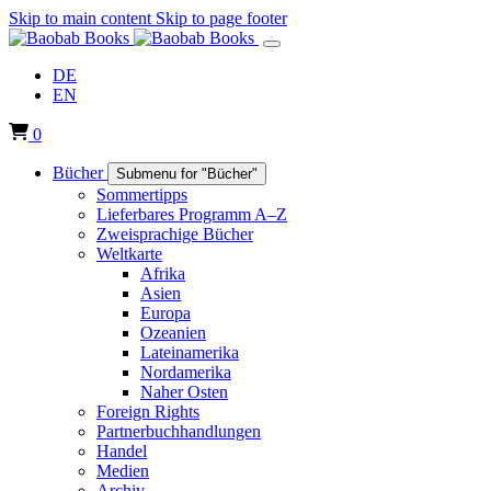
Skip to main content
Skip to page footer
DE
EN
0
Bücher
Submenu for "Bücher"
Sommertipps
Lieferbares Programm A–Z
Zweisprachige Bücher
Weltkarte
Afrika
Asien
Europa
Ozeanien
Lateinamerika
Nordamerika
Naher Osten
Foreign Rights
Partnerbuchhandlungen
Handel
Medien
Archiv