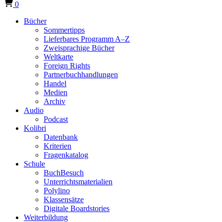
0
Bücher
Sommertipps
Lieferbares Programm A–Z
Zweisprachige Bücher
Weltkarte
Foreign Rights
Partnerbuchhandlungen
Handel
Medien
Archiv
Audio
Podcast
Kolibri
Datenbank
Kriterien
Fragenkatalog
Schule
BuchBesuch
Unterrichtsmaterialien
Polylino
Klassensätze
Digitale Boardstories
Weiterbildung