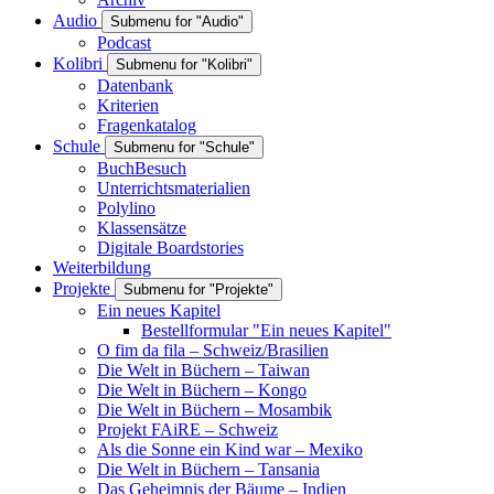
Audio
Submenu for "Audio"
Podcast
Kolibri
Submenu for "Kolibri"
Datenbank
Kriterien
Fragenkatalog
Schule
Submenu for "Schule"
BuchBesuch
Unterrichtsmaterialien
Polylino
Klassensätze
Digitale Boardstories
Weiterbildung
Projekte
Submenu for "Projekte"
Ein neues Kapitel
Bestellformular "Ein neues Kapitel"
O fim da fila – Schweiz/Brasilien
Die Welt in Büchern – Taiwan
Die Welt in Büchern – Kongo
Die Welt in Büchern – Mosambik
Projekt FAiRE – Schweiz
Als die Sonne ein Kind war – Mexiko
Die Welt in Büchern – Tansania
Das Geheimnis der Bäume – Indien