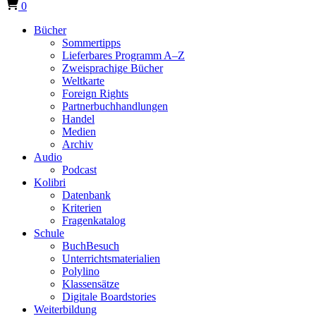
0
Bücher
Sommertipps
Lieferbares Programm A–Z
Zweisprachige Bücher
Weltkarte
Foreign Rights
Partnerbuchhandlungen
Handel
Medien
Archiv
Audio
Podcast
Kolibri
Datenbank
Kriterien
Fragenkatalog
Schule
BuchBesuch
Unterrichtsmaterialien
Polylino
Klassensätze
Digitale Boardstories
Weiterbildung