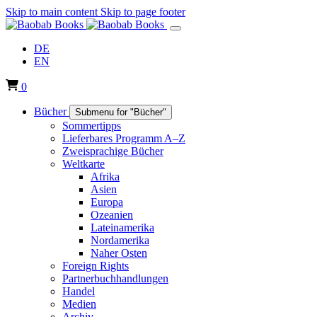
Skip to main content
Skip to page footer
DE
EN
0
Bücher
Submenu for "Bücher"
Sommertipps
Lieferbares Programm A–Z
Zweisprachige Bücher
Weltkarte
Afrika
Asien
Europa
Ozeanien
Lateinamerika
Nordamerika
Naher Osten
Foreign Rights
Partnerbuchhandlungen
Handel
Medien
Archiv