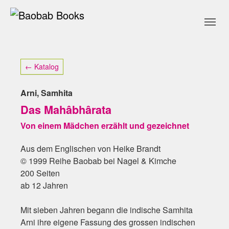
Skip to main content
Skip to page footer
← Katalog
Arni, Samhita
Das Mahâbhârata
Von einem Mädchen erzählt und gezeichnet
Aus dem Englischen von Heike Brandt
© 1999 Reihe Baobab bei Nagel & Kimche
200 Seiten
ab 12 Jahren
Mit sieben Jahren begann die indische Samhita
Arni ihre eigene Fassung des grossen indischen