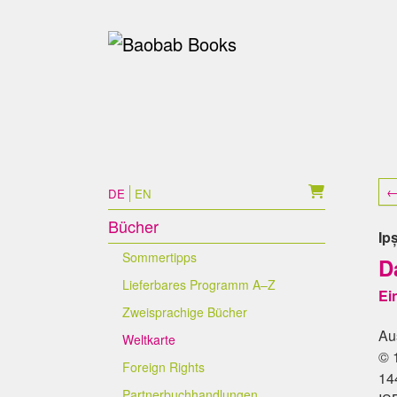
Skip to main content
Skip to page footer
←
DE
EN
Bücher
Ip
Sommertipps
D
Lieferbares Programm A–Z
Ei
Zweisprachige Bücher
Au
Weltkarte
© 
Foreign Rights
14
Partnerbuchhandlungen