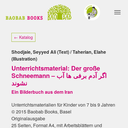
Skip to main content
Skip to page footer
← Katalog
Shodjaie, Seyyed Ali (Text) / Taherian, Elahe
(Illustration)
Unterrichtsmaterial: Der große
Schneemann – اگر آدم برفی ها آب
نشوند
Ein Bilderbuch aus dem Iran
Unterrichtsmaterialien für Kinder von 7 bis 9 Jahren
© 2015 Baobab Books, Basel
Originalausgabe
25 Seiten, Format A4, mit Arbeitsblättern und