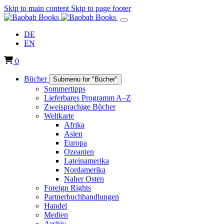
Skip to main content
Skip to page footer
DE
EN
0
Bücher
Submenu for "Bücher"
Sommertipps
Lieferbares Programm A–Z
Zweisprachige Bücher
Weltkarte
Afrika
Asien
Europa
Ozeanien
Lateinamerika
Nordamerika
Naher Osten
Foreign Rights
Partnerbuchhandlungen
Handel
Medien
Archiv