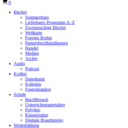
0
Bücher
Sommertipps
Lieferbares Programm A–Z
Zweisprachige Bücher
Weltkarte
Foreign Rights
Partnerbuchhandlungen
Handel
Medien
Archiv
Audio
Podcast
Kolibri
Datenbank
Kriterien
Fragenkatalog
Schule
BuchBesuch
Unterrichtsmaterialien
Polylino
Klassensätze
Digitale Boardstories
Weiterbildung