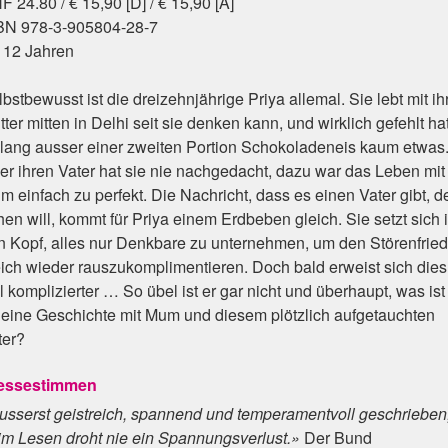
 24.80 / € 15,90 [D] / € 15,90 [A]
BN 978-3-905804-28-7
 12 Jahren
bstbewusst ist die dreizehnjährige Priya allemal. Sie lebt mit ih
ter mitten in Delhi seit sie denken kann, und wirklich gefehlt hat
slang ausser einer zweiten Portion Schokoladeneis kaum etwas
er ihren Vater hat sie nie nachgedacht, dazu war das Leben mit
 einfach zu perfekt. Die Nachricht, dass es einen Vater gibt, de
hen will, kommt für Priya einem Erdbeben gleich. Sie setzt sich 
n Kopf, alles nur Denkbare zu unternehmen, um den Störenfried
eich wieder rauszukomplimentieren. Doch bald erweist sich dies
l komplizierter … So übel ist er gar nicht und überhaupt, was ist
r eine Geschichte mit Mum und diesem plötzlich aufgetauchten
ter?
essestimmen
usserst geistreich, spannend und temperamentvoll geschrieben
im Lesen droht nie ein Spannungsverlust.»
Der Bund