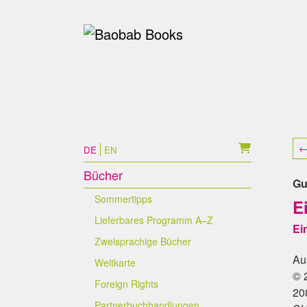
Skip to main content
Skip to page footer
←
DE
EN
Bücher
Gu
Sommertipps
E
Lieferbares Programm A–Z
Ei
Zweisprachige Bücher
Au
Weltkarte
© 
Foreign Rights
20
Partnerbuchhandlungen