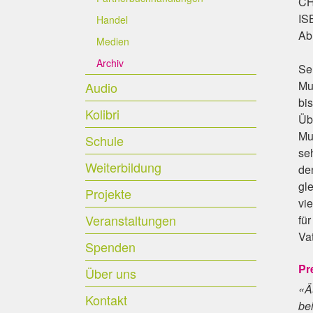
CHF
IS
Handel
Ab
Medien
Archiv
Sel
Mut
Audio
bi
Kolibri
Üb
Mum
Schule
se
Weiterbildung
de
gl
Projekte
vie
Veranstaltungen
fü
Va
Spenden
Pr
Über uns
«Ä
Kontakt
be