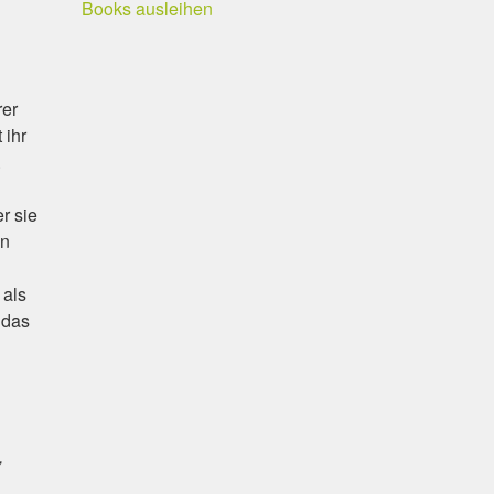
Books ausleihen
rer
 ihr
.
r sie
in
 als
 das
,