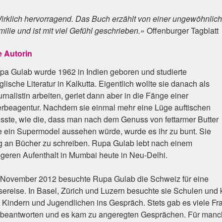
irklich hervorragend. Das Buch erzählt von einer ungewöhnlic
ilie und ist mit viel Gefühl geschrieben.»
Offenburger Tagblatt
e Autorin
pa Gulab wurde 1962 in Indien geboren und studierte
lische Literatur in Kalkutta. Eigentlich wollte sie danach als
rnalistin arbeiten, geriet dann aber in die Fänge einer
rbeagentur. Nachdem sie einmal mehr eine Lüge auftischen
sste, wie die, dass man nach dem Genuss von fettarmer Butter
e ein Supermodel aussehen würde, wurde es ihr zu bunt. Sie
ng an Bücher zu schreiben. Rupa Gulab lebt nach einem
ngeren Aufenthalt in Mumbai heute in Neu-Delhi.
 November 2012 besuchte Rupa Gulab die Schweiz für eine
sereise. In Basel, Zürich und Luzern besuchte sie Schulen und
t Kindern und Jugendlichen ins Gespräch. Stets gab es viele Fr
 beantworten und es kam zu angeregten Gesprächen. Für man