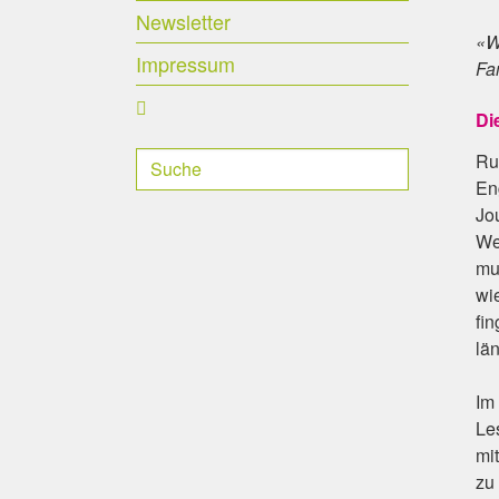
Newsletter
«W
Impressum
Fam
Di
Ru
Eng
Jou
We
mu
wi
fi
lä
Im
Le
mi
zu