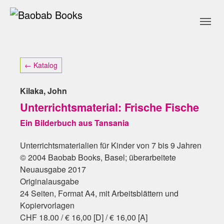
Skip to main content
Skip to page footer
← Katalog
Kilaka, John
Unterrichtsmaterial: Frische Fische
Ein Bilderbuch aus Tansania
Unterrichtsmaterialien für Kinder von 7 bis 9 Jahren
© 2004 Baobab Books, Basel; überarbeitete
Neuausgabe 2017
Originalausgabe
24 Seiten, Format A4, mit Arbeitsblättern und
Kopiervorlagen
CHF 18.00 / € 16,00 [D] / € 16,00 [A]