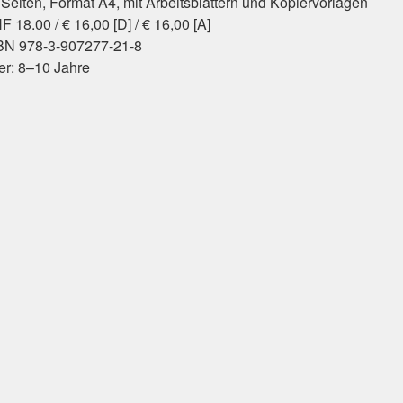
 Seiten, Format A4, mit Arbeitsblättern und Kopiervorlagen
 18.00 / € 16,00 [D] / € 16,00 [A]
BN 978-3-907277-21-8
ter: 8–10 Jahre