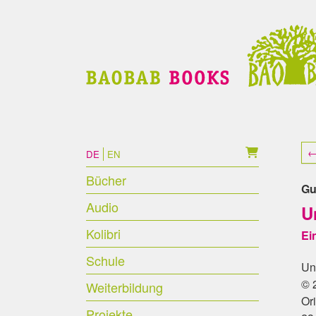
Skip to main content
Skip to page footer
←
DE
EN
Bücher
Gu
Audio
U
Kolibri
Ei
Schule
Un
© 
Weiterbildung
Or
Projekte