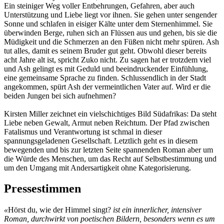
Ein steiniger Weg voller Entbehrungen, Gefahren, aber auch
Unterstützung und Liebe liegt vor ihnen. Sie gehen unter sengender
Sonne und schlafen in eisiger Kälte unter dem Sternenhimmel. Sie
überwinden Berge, ruhen sich an Flüssen aus und gehen, bis sie die
Müdigkeit und die Schmerzen an den Füßen nicht mehr spüren. Ash
tut alles, damit es seinem Bruder gut geht. Obwohl dieser bereits
acht Jahre alt ist, spricht Zuko nicht. Zu sagen hat er trotzdem viel
und Ash gelingt es mit Geduld und beeindruckender Einfühlung,
eine gemeinsame Sprache zu finden. Schlussendlich in der Stadt
angekommen, spürt Ash der vermeintlichen Vater auf. Wird er die
beiden Jungen bei sich aufnehmen?
Kirsten Miller zeichnet ein vielschichtiges Bild Südafrikas: Da steht
Liebe neben Gewalt, Armut neben Reichtum. Der Pfad zwischen
Fatalismus und Verantwortung ist schmal in dieser
spannungsgeladenen Gesellschaft. Letztlich geht es in diesem
bewegenden und bis zur letzten Seite spannenden Roman aber um
die Würde des Menschen, um das Recht auf Selbstbestimmung und
um den Umgang mit Andersartigkeit ohne Kategorisierung.
Pressestimmen
«
Hörst du, wie der Himmel singt?
ist ein innerlicher, intensiver
Roman, durchwirkt von poetischen Bildern, besonders wenn es um