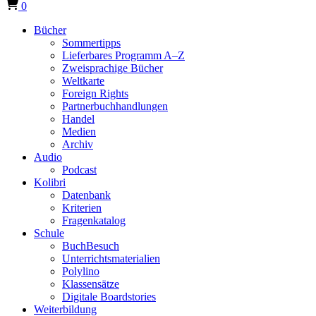
0
Bücher
Sommertipps
Lieferbares Programm A–Z
Zweisprachige Bücher
Weltkarte
Foreign Rights
Partnerbuchhandlungen
Handel
Medien
Archiv
Audio
Podcast
Kolibri
Datenbank
Kriterien
Fragenkatalog
Schule
BuchBesuch
Unterrichtsmaterialien
Polylino
Klassensätze
Digitale Boardstories
Weiterbildung