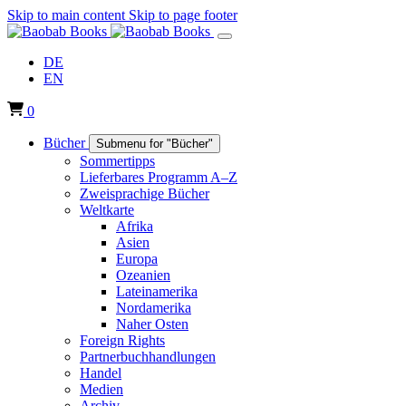
Skip to main content
Skip to page footer
DE
EN
0
Bücher
Submenu for "Bücher"
Sommertipps
Lieferbares Programm A–Z
Zweisprachige Bücher
Weltkarte
Afrika
Asien
Europa
Ozeanien
Lateinamerika
Nordamerika
Naher Osten
Foreign Rights
Partnerbuchhandlungen
Handel
Medien
Archiv