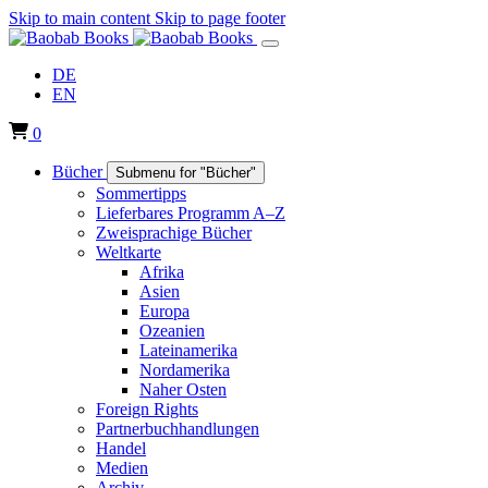
Skip to main content
Skip to page footer
DE
EN
0
Bücher
Submenu for "Bücher"
Sommertipps
Lieferbares Programm A–Z
Zweisprachige Bücher
Weltkarte
Afrika
Asien
Europa
Ozeanien
Lateinamerika
Nordamerika
Naher Osten
Foreign Rights
Partnerbuchhandlungen
Handel
Medien
Archiv