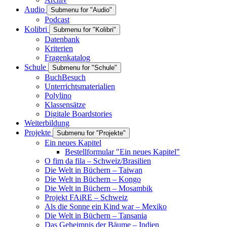
Audio
Submenu for "Audio"
Podcast
Kolibri
Submenu for "Kolibri"
Datenbank
Kriterien
Fragenkatalog
Schule
Submenu for "Schule"
BuchBesuch
Unterrichtsmaterialien
Polylino
Klassensätze
Digitale Boardstories
Weiterbildung
Projekte
Submenu for "Projekte"
Ein neues Kapitel
Bestellformular "Ein neues Kapitel"
O fim da fila – Schweiz/Brasilien
Die Welt in Büchern – Taiwan
Die Welt in Büchern – Kongo
Die Welt in Büchern – Mosambik
Projekt FAiRE – Schweiz
Als die Sonne ein Kind war – Mexiko
Die Welt in Büchern – Tansania
Das Geheimnis der Bäume – Indien