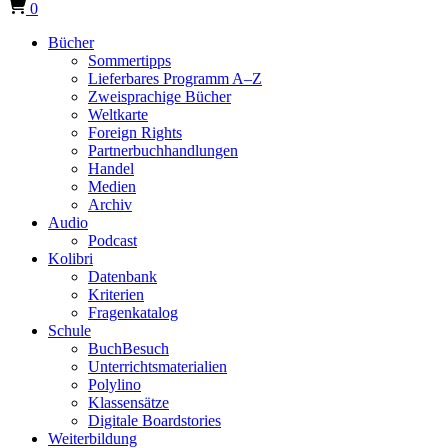
0
Bücher
Sommertipps
Lieferbares Programm A–Z
Zweisprachige Bücher
Weltkarte
Foreign Rights
Partnerbuchhandlungen
Handel
Medien
Archiv
Audio
Podcast
Kolibri
Datenbank
Kriterien
Fragenkatalog
Schule
BuchBesuch
Unterrichtsmaterialien
Polylino
Klassensätze
Digitale Boardstories
Weiterbildung