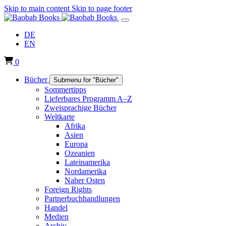
Skip to main content
Skip to page footer
DE
EN
0
Bücher
Submenu for "Bücher"
Sommertipps
Lieferbares Programm A–Z
Zweisprachige Bücher
Weltkarte
Afrika
Asien
Europa
Ozeanien
Lateinamerika
Nordamerika
Naher Osten
Foreign Rights
Partnerbuchhandlungen
Handel
Medien
Archiv