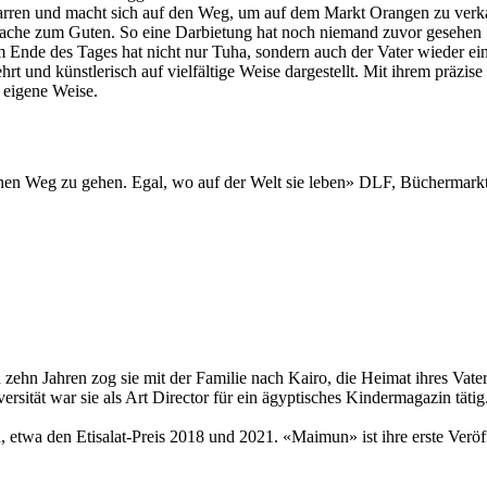
 Karren und macht sich auf den Weg, um auf dem Markt Orangen zu verk
ache zum Guten. So eine Darbietung hat noch niemand zuvor gesehen …
m Ende des Tages hat nicht nur Tuha, sondern auch der Vater wieder ei
rt und künstlerisch auf vielfältige Weise dargestellt. Mit ihrem präzise
 eigene Weise.
nen Weg zu gehen. Egal, wo auf der Welt sie leben» DLF, Büchermarkt
ehn Jahren zog sie mit der Familie nach Kairo, die Heimat ihres Vat
tät war sie als Art Director für ein ägyptisches Kindermagazin tätig. 
en, etwa den Etisalat-Preis 2018 und 2021. «Maimun» ist ihre erste Veröf