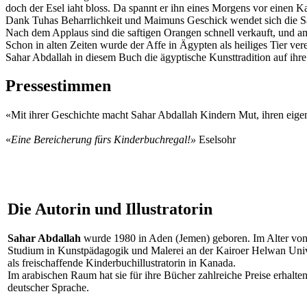
doch der Esel iaht bloss. Da spannt er ihn eines Morgens vor einen
Dank Tuhas Beharrlichkeit und Maimuns Geschick wendet sich die S
Nach dem Applaus sind die saftigen Orangen schnell verkauft, und a
Schon in alten Zeiten wurde der Affe in Ägypten als heiliges Tier vereh
Sahar Abdallah in diesem Buch die ägyptische Kunsttradition auf ihre
Pressestimmen
«Mit ihrer Geschichte macht Sahar Abdallah Kindern Mut, ihren eige
«
Eine Bereicherung fürs Kinderbuchregal!»
Eselsohr
Die Autorin und Illustratorin
Sahar Abdallah
wurde 1980 in Aden (Jemen) geboren. Im Alter von z
Studium in Kunstpädagogik und Malerei an der Kairoer Helwan Universi
als freischaffende Kinderbuchillustratorin in Kanada.
Im arabischen Raum hat sie für ihre Bücher zahlreiche Preise erhalt
deutscher Sprache.