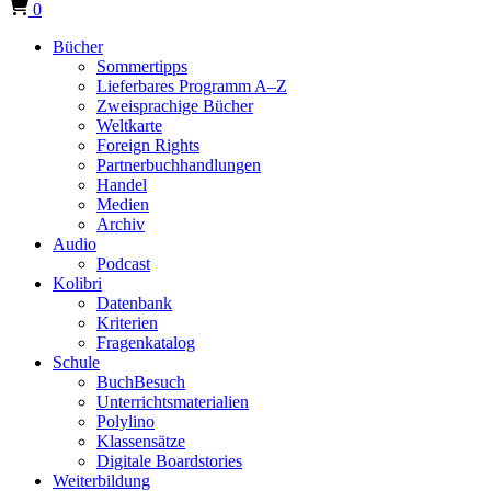
0
Bücher
Sommertipps
Lieferbares Programm A–Z
Zweisprachige Bücher
Weltkarte
Foreign Rights
Partnerbuchhandlungen
Handel
Medien
Archiv
Audio
Podcast
Kolibri
Datenbank
Kriterien
Fragenkatalog
Schule
BuchBesuch
Unterrichtsmaterialien
Polylino
Klassensätze
Digitale Boardstories
Weiterbildung