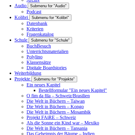
Audio
Submenu for "Audio"
Podcast
Kolibri
Submenu for "Kolibri"
Datenbank
Kriterien
Fragenkatalog
Schule
Submenu for "Schule"
BuchBesuch
Unterrichtsmaterialien
Polylino
Klassensätze
Digitale Boardstories
Weiterbildung
Projekte
Submenu for "Projekte"
Ein neues Kapitel
Bestellformular "Ein neues Kapitel"
O fim da fila – Schweiz/Brasilien
Die Welt in Büchern – Taiwan
Die Welt in Büchern – Kongo
Die Welt in Büchern – Mosambik
Projekt FAiRE – Schweiz
Als die Sonne ein Kind war – Mexiko
Die Welt in Büchern – Tansania
Das Geheimnis der Bäume – Indien