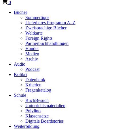
0
Bücher
Sommertipps
Lieferbares Programm A–Z
Zweisprachige Bücher
Weltkarte
Foreign Rights
Partnerbuchhandlungen
Handel
Medien
Archiv
Audio
Podcast
Kolibri
Datenbank
Kriterien
Fragenkatalog
Schule
BuchBesuch
Unterrichtsmaterialien
Polylino
Klassensätze
Digitale Boardstories
Weiterbildung