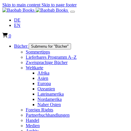
Skip to main content
Skip to page footer
DE
EN
0
Bücher
Submenu for "Bücher"
Sommertipps
Lieferbares Programm A–Z
Zweisprachige Bücher
Weltkarte
Afrika
Asien
Europa
Ozeanien
Lateinamerika
Nordamerika
Naher Osten
Foreign Rights
Partnerbuchhandlungen
Handel
Medien
Archiv