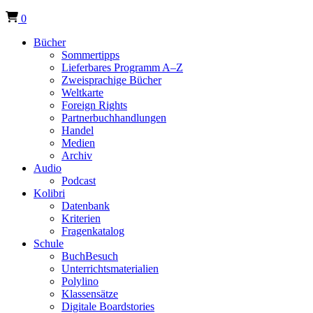
0
Bücher
Sommertipps
Lieferbares Programm A–Z
Zweisprachige Bücher
Weltkarte
Foreign Rights
Partnerbuchhandlungen
Handel
Medien
Archiv
Audio
Podcast
Kolibri
Datenbank
Kriterien
Fragenkatalog
Schule
BuchBesuch
Unterrichtsmaterialien
Polylino
Klassensätze
Digitale Boardstories