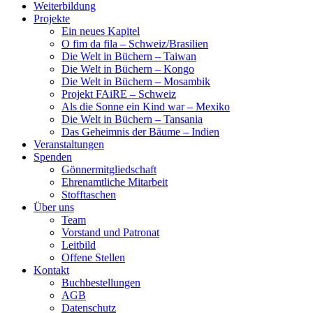
Weiterbildung
Projekte
Ein neues Kapitel
O fim da fila – Schweiz/Brasilien
Die Welt in Büchern – Taiwan
Die Welt in Büchern – Kongo
Die Welt in Büchern – Mosambik
Projekt FAiRE – Schweiz
Als die Sonne ein Kind war – Mexiko
Die Welt in Büchern – Tansania
Das Geheimnis der Bäume – Indien
Veranstaltungen
Spenden
Gönnermitgliedschaft
Ehrenamtliche Mitarbeit
Stofftaschen
Über uns
Team
Vorstand und Patronat
Leitbild
Offene Stellen
Kontakt
Buchbestellungen
AGB
Datenschutz