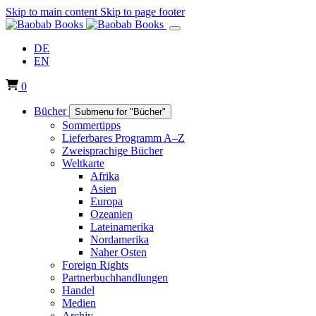
Skip to main content
Skip to page footer
DE
EN
0
Bücher
Submenu for "Bücher"
Sommertipps
Lieferbares Programm A–Z
Zweisprachige Bücher
Weltkarte
Afrika
Asien
Europa
Ozeanien
Lateinamerika
Nordamerika
Naher Osten
Foreign Rights
Partnerbuchhandlungen
Handel
Medien
Archiv