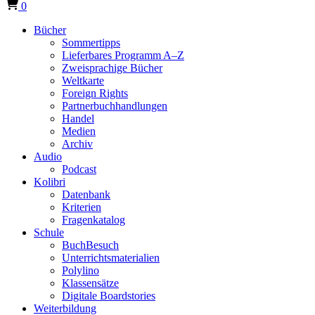
0
Bücher
Sommertipps
Lieferbares Programm A–Z
Zweisprachige Bücher
Weltkarte
Foreign Rights
Partnerbuchhandlungen
Handel
Medien
Archiv
Audio
Podcast
Kolibri
Datenbank
Kriterien
Fragenkatalog
Schule
BuchBesuch
Unterrichtsmaterialien
Polylino
Klassensätze
Digitale Boardstories
Weiterbildung