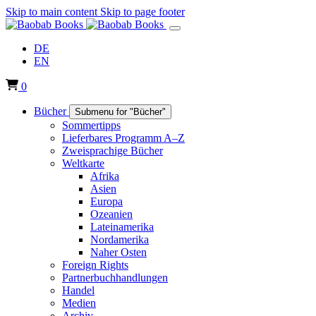
Skip to main content
Skip to page footer
DE
EN
0
Bücher
Submenu for "Bücher"
Sommertipps
Lieferbares Programm A–Z
Zweisprachige Bücher
Weltkarte
Afrika
Asien
Europa
Ozeanien
Lateinamerika
Nordamerika
Naher Osten
Foreign Rights
Partnerbuchhandlungen
Handel
Medien
Archiv