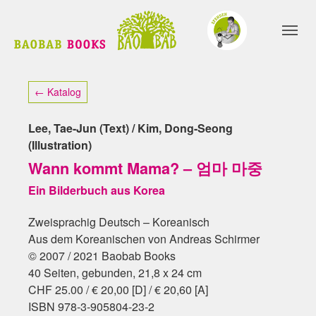
Skip to main content
Skip to page footer
← Katalog
Lee, Tae-Jun (Text) / Kim, Dong-Seong
(Illustration)
Wann kommt Mama? – 엄마 마중
Ein Bilderbuch aus Korea
Zweisprachig Deutsch – Koreanisch
Aus dem Koreanischen von Andreas Schirmer
© 2007 / 2021 Baobab Books
40 Seiten, gebunden, 21,8 x 24 cm
CHF 25.00 / € 20,00 [D] / € 20,60 [A]
ISBN 978-3-905804-23-2