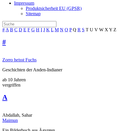
Impressum
Produktsicherheit EU (GPSR)
Sitemap
#
A
B
C
D
E
F
G
H
I
J
K
L
M
N
O
P
Q
R
S
T
U
V
W
X
Y
Z
#
Zorro heisst Fuchs
Geschichten der Anden-Indianer
ab 10 Jahren
vergriffen
A
Abdallah, Sahar
Maimun
Ein Bilderbuch aus Ägypten