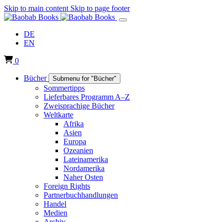
Skip to main content
Skip to page footer
DE
EN
0
Bücher
Submenu for "Bücher"
Sommertipps
Lieferbares Programm A–Z
Zweisprachige Bücher
Weltkarte
Afrika
Asien
Europa
Ozeanien
Lateinamerika
Nordamerika
Naher Osten
Foreign Rights
Partnerbuchhandlungen
Handel
Medien
Archiv