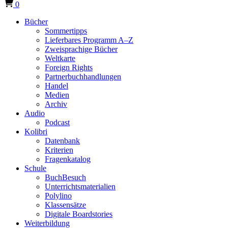
0
Bücher
Sommertipps
Lieferbares Programm A–Z
Zweisprachige Bücher
Weltkarte
Foreign Rights
Partnerbuchhandlungen
Handel
Medien
Archiv
Audio
Podcast
Kolibri
Datenbank
Kriterien
Fragenkatalog
Schule
BuchBesuch
Unterrichtsmaterialien
Polylino
Klassensätze
Digitale Boardstories
Weiterbildung