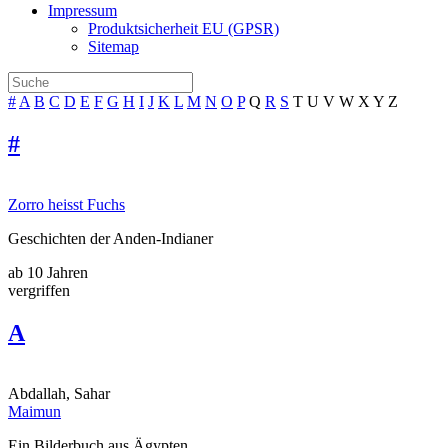
Impressum
Produktsicherheit EU (GPSR)
Sitemap
#
A
B
C
D
E
F
G
H
I
J
K
L
M
N
O
P
Q
R
S
T
U
V
W
X
Y
Z
#
Zorro heisst Fuchs
Geschichten der Anden-Indianer
ab 10 Jahren
vergriffen
A
Abdallah, Sahar
Maimun
Ein Bilderbuch aus Ägypten