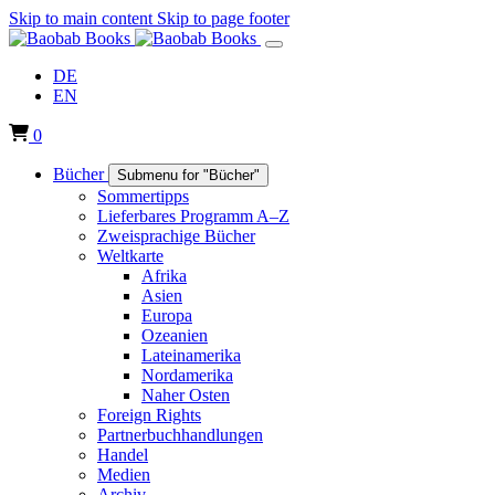
Skip to main content
Skip to page footer
DE
EN
0
Bücher
Submenu for "Bücher"
Sommertipps
Lieferbares Programm A–Z
Zweisprachige Bücher
Weltkarte
Afrika
Asien
Europa
Ozeanien
Lateinamerika
Nordamerika
Naher Osten
Foreign Rights
Partnerbuchhandlungen
Handel
Medien
Archiv