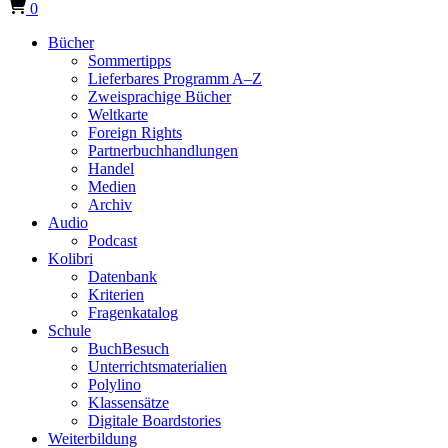
0
Bücher
Sommertipps
Lieferbares Programm A–Z
Zweisprachige Bücher
Weltkarte
Foreign Rights
Partnerbuchhandlungen
Handel
Medien
Archiv
Audio
Podcast
Kolibri
Datenbank
Kriterien
Fragenkatalog
Schule
BuchBesuch
Unterrichtsmaterialien
Polylino
Klassensätze
Digitale Boardstories
Weiterbildung