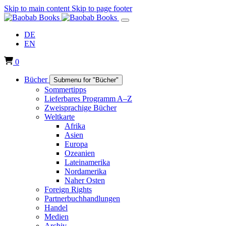
Skip to main content
Skip to page footer
DE
EN
0
Bücher
Submenu for "Bücher"
Sommertipps
Lieferbares Programm A–Z
Zweisprachige Bücher
Weltkarte
Afrika
Asien
Europa
Ozeanien
Lateinamerika
Nordamerika
Naher Osten
Foreign Rights
Partnerbuchhandlungen
Handel
Medien
Archiv