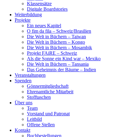
Klassensätze
Digitale Boardstories
Weiterbildung
Projekte
Ein neues Kapitel
O fim da fila – Schweiz/Brasilien
Die Welt in Büchern – Taiwan
Die Welt in Büchern – Kongo
Die Welt in Büchern – Mosambik
Projekt FAiRE – Schweiz
Als die Sonne ein Kind war – Mexiko
Die Welt in Büchern – Tansania
Das Geheimnis der Bäume – Indien
Veranstaltungen
Spenden
Gönnermitgliedschaft
Ehrenamtliche Mitarbeit
Stofftaschen
Über uns
Team
Vorstand und Patronat
Leitbild
Offene Stellen
Kontakt
Buchbestellungen