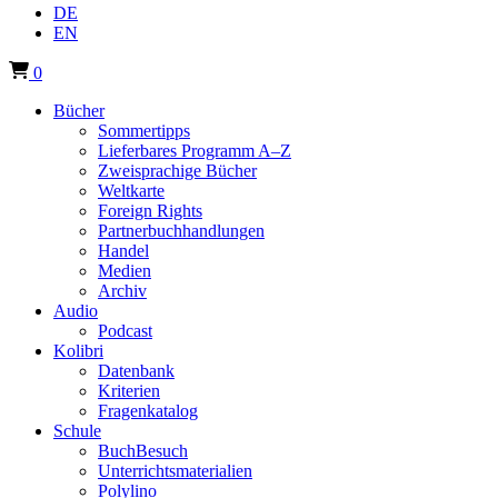
DE
EN
0
Bücher
Sommertipps
Lieferbares Programm A–Z
Zweisprachige Bücher
Weltkarte
Foreign Rights
Partnerbuchhandlungen
Handel
Medien
Archiv
Audio
Podcast
Kolibri
Datenbank
Kriterien
Fragenkatalog
Schule
BuchBesuch
Unterrichtsmaterialien
Polylino