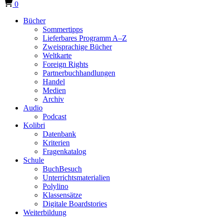
0
Bücher
Sommertipps
Lieferbares Programm A–Z
Zweisprachige Bücher
Weltkarte
Foreign Rights
Partnerbuchhandlungen
Handel
Medien
Archiv
Audio
Podcast
Kolibri
Datenbank
Kriterien
Fragenkatalog
Schule
BuchBesuch
Unterrichtsmaterialien
Polylino
Klassensätze
Digitale Boardstories
Weiterbildung