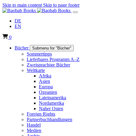
Skip to main content
Skip to page footer
DE
EN
0
Bücher
Submenu for "Bücher"
Sommertipps
Lieferbares Programm A–Z
Zweisprachige Bücher
Weltkarte
Afrika
Asien
Europa
Ozeanien
Lateinamerika
Nordamerika
Naher Osten
Foreign Rights
Partnerbuchhandlungen
Handel
Medien
Archiv