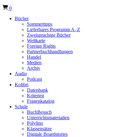
0
Bücher
Sommertipps
Lieferbares Programm A–Z
Zweisprachige Bücher
Weltkarte
Foreign Rights
Partnerbuchhandlungen
Handel
Medien
Archiv
Audio
Podcast
Kolibri
Datenbank
Kriterien
Fragenkatalog
Schule
BuchBesuch
Unterrichtsmaterialien
Polylino
Klassensätze
Digitale Boardstories