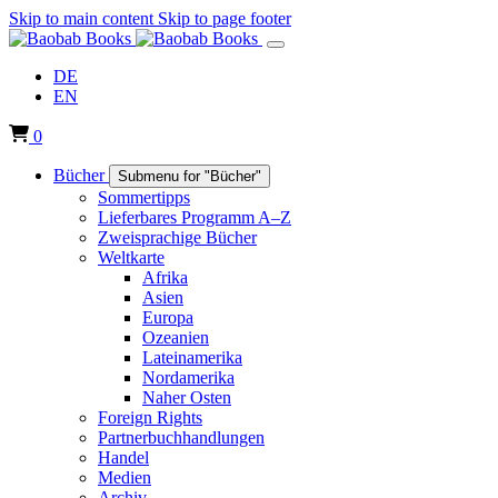
Skip to main content
Skip to page footer
DE
EN
0
Bücher
Submenu for "Bücher"
Sommertipps
Lieferbares Programm A–Z
Zweisprachige Bücher
Weltkarte
Afrika
Asien
Europa
Ozeanien
Lateinamerika
Nordamerika
Naher Osten
Foreign Rights
Partnerbuchhandlungen
Handel
Medien
Archiv