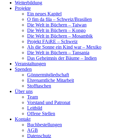
Weiterbildung
Projekte
Ein neues Kapitel
O fim da fila – Schweiz/Brasilien
Die Welt in Büchern – Taiwan
Die Welt in Büchern – Kongo
Die Welt in Büchern – Mosambik
Projekt FAiRE – Schweiz
Als die Sonne ein Kind war – Mexiko
Die Welt in Büchern – Tansania
Das Geheimnis der Bäume – Indien
Veranstaltungen
Spenden
Gönnermitgliedschaft
Ehrenamtliche Mitarbeit
Stofftaschen
Über uns
Team
Vorstand und Patronat
Leitbild
Offene Stellen
Kontakt
Buchbestellungen
AGB
Datenschutz