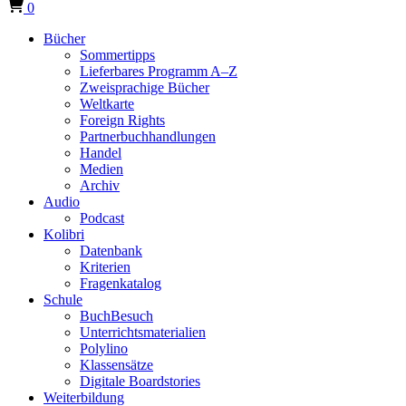
0
Bücher
Sommertipps
Lieferbares Programm A–Z
Zweisprachige Bücher
Weltkarte
Foreign Rights
Partnerbuchhandlungen
Handel
Medien
Archiv
Audio
Podcast
Kolibri
Datenbank
Kriterien
Fragenkatalog
Schule
BuchBesuch
Unterrichtsmaterialien
Polylino
Klassensätze
Digitale Boardstories
Weiterbildung