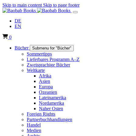
Skip to main content
Skip to page footer
DE
EN
0
Bücher
Submenu for "Bücher"
Sommertipps
Lieferbares Programm A–Z
Zweisprachige Bücher
Weltkarte
Afrika
Asien
Europa
Ozeanien
Lateinamerika
Nordamerika
Naher Osten
Foreign Rights
Partnerbuchhandlungen
Handel
Medien
Archiv