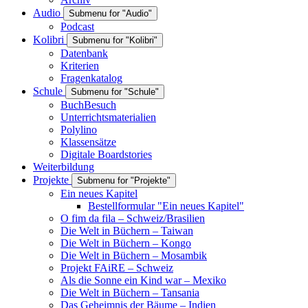
Audio
Submenu for "Audio"
Podcast
Kolibri
Submenu for "Kolibri"
Datenbank
Kriterien
Fragenkatalog
Schule
Submenu for "Schule"
BuchBesuch
Unterrichtsmaterialien
Polylino
Klassensätze
Digitale Boardstories
Weiterbildung
Projekte
Submenu for "Projekte"
Ein neues Kapitel
Bestellformular "Ein neues Kapitel"
O fim da fila – Schweiz/Brasilien
Die Welt in Büchern – Taiwan
Die Welt in Büchern – Kongo
Die Welt in Büchern – Mosambik
Projekt FAiRE – Schweiz
Als die Sonne ein Kind war – Mexiko
Die Welt in Büchern – Tansania
Das Geheimnis der Bäume – Indien