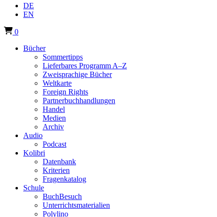
DE
EN
0
Bücher
Sommertipps
Lieferbares Programm A–Z
Zweisprachige Bücher
Weltkarte
Foreign Rights
Partnerbuchhandlungen
Handel
Medien
Archiv
Audio
Podcast
Kolibri
Datenbank
Kriterien
Fragenkatalog
Schule
BuchBesuch
Unterrichtsmaterialien
Polylino