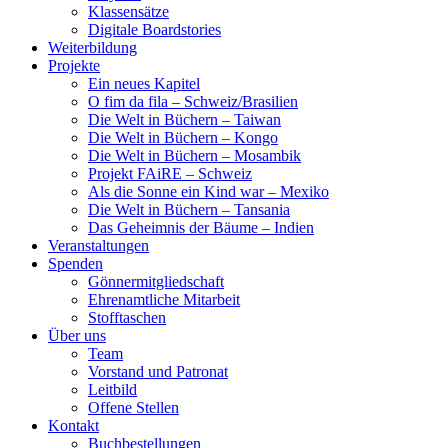
Klassensätze
Digitale Boardstories
Weiterbildung
Projekte
Ein neues Kapitel
O fim da fila – Schweiz/Brasilien
Die Welt in Büchern – Taiwan
Die Welt in Büchern – Kongo
Die Welt in Büchern – Mosambik
Projekt FAiRE – Schweiz
Als die Sonne ein Kind war – Mexiko
Die Welt in Büchern – Tansania
Das Geheimnis der Bäume – Indien
Veranstaltungen
Spenden
Gönnermitgliedschaft
Ehrenamtliche Mitarbeit
Stofftaschen
Über uns
Team
Vorstand und Patronat
Leitbild
Offene Stellen
Kontakt
Buchbestellungen