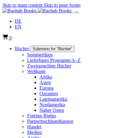
Skip to main content
Skip to page footer
DE
EN
0
Bücher
Submenu for "Bücher"
Sommertipps
Lieferbares Programm A–Z
Zweisprachige Bücher
Weltkarte
Afrika
Asien
Europa
Ozeanien
Lateinamerika
Nordamerika
Naher Osten
Foreign Rights
Partnerbuchhandlungen
Handel
Medien
Archiv