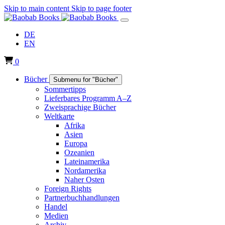
Skip to main content
Skip to page footer
DE
EN
0
Bücher
Submenu for "Bücher"
Sommertipps
Lieferbares Programm A–Z
Zweisprachige Bücher
Weltkarte
Afrika
Asien
Europa
Ozeanien
Lateinamerika
Nordamerika
Naher Osten
Foreign Rights
Partnerbuchhandlungen
Handel
Medien
Archiv