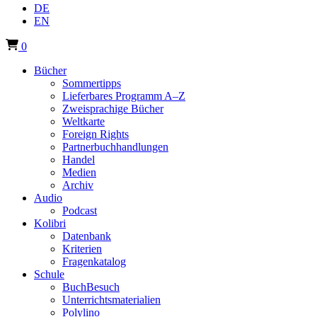
DE
EN
0
Bücher
Sommertipps
Lieferbares Programm A–Z
Zweisprachige Bücher
Weltkarte
Foreign Rights
Partnerbuchhandlungen
Handel
Medien
Archiv
Audio
Podcast
Kolibri
Datenbank
Kriterien
Fragenkatalog
Schule
BuchBesuch
Unterrichtsmaterialien
Polylino