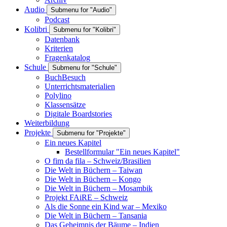
Audio
Submenu for "Audio"
Podcast
Kolibri
Submenu for "Kolibri"
Datenbank
Kriterien
Fragenkatalog
Schule
Submenu for "Schule"
BuchBesuch
Unterrichtsmaterialien
Polylino
Klassensätze
Digitale Boardstories
Weiterbildung
Projekte
Submenu for "Projekte"
Ein neues Kapitel
Bestellformular "Ein neues Kapitel"
O fim da fila – Schweiz/Brasilien
Die Welt in Büchern – Taiwan
Die Welt in Büchern – Kongo
Die Welt in Büchern – Mosambik
Projekt FAiRE – Schweiz
Als die Sonne ein Kind war – Mexiko
Die Welt in Büchern – Tansania
Das Geheimnis der Bäume – Indien