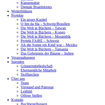
Klassensätze
Digitale Boardstories
Weiterbildung
Projekte
Ein neues Kapitel
O fim da fila – Schweiz/Brasilien
Die Welt in Büchern – Taiwan
Die Welt in Büchern – Kongo
Die Welt in Büchern – Mosambik
Projekt FAiRE – Schweiz
Als die Sonne ein Kind war – Mexiko
Die Welt in Büchern – Tansania
Das Geheimnis der Bäume – Indien
Veranstaltungen
Spenden
Gönnermitgliedschaft
Ehrenamtliche Mitarbeit
Stofftaschen
Über uns
Team
Vorstand und Patronat
Leitbild
Offene Stellen
Kontakt
Buchbestellungen