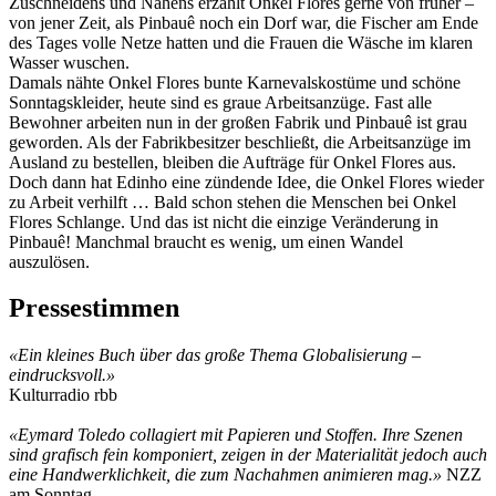
Zuschneidens und Nähens erzählt Onkel Flores gerne von früher –
von jener Zeit, als Pinbauê noch ein Dorf war, die Fischer am Ende
des Tages volle Netze hatten und die Frauen die Wäsche im klaren
Wasser wuschen.
Damals nähte Onkel Flores bunte Karnevalskostüme und schöne
Sonntagskleider, heute sind es graue Arbeitsanzüge. Fast alle
Bewohner arbeiten nun in der großen Fabrik und Pinbauê ist grau
geworden. Als der Fabrikbesitzer beschließt, die Arbeitsanzüge im
Ausland zu bestellen, bleiben die Aufträge für Onkel Flores aus.
Doch dann hat Edinho eine zündende Idee, die Onkel Flores wieder
zu Arbeit verhilft … Bald schon stehen die Menschen bei Onkel
Flores Schlange. Und das ist nicht die einzige Veränderung in
Pinbauê! Manchmal braucht es wenig, um einen Wandel
auszulösen.
Pressestimmen
«
Ein kleines Buch über das große Thema Globalisierung –
eindrucksvoll.
»
Kulturradio rbb
«
Eymard Toledo collagiert mit Papieren und Stoffen. Ihre Szenen
sind grafisch fein komponiert, zeigen in der Materialität jedoch auch
eine Handwerklichkeit, die zum Nachahmen animieren mag.
»
NZZ
am Sonntag