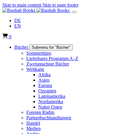
Skip to main content
Skip to page footer
DE
EN
0
Bücher
Submenu for "Bücher"
Sommertipps
Lieferbares Programm A–Z
Zweisprachige Bücher
Weltkarte
Afrika
Asien
Europa
Ozeanien
Lateinamerika
Nordamerika
Naher Osten
Foreign Rights
Partnerbuchhandlungen
Handel
Medien
Archiv