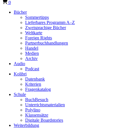
0
Bücher
Sommertipps
Lieferbares Programm A–Z
Zweisprachige Bücher
Weltkarte
Foreign Rights
Partnerbuchhandlungen
Handel
Medien
Archiv
Audio
Podcast
Kolibri
Datenbank
Kriterien
Fragenkatalog
Schule
BuchBesuch
Unterrichtsmaterialien
Polylino
Klassensätze
Digitale Boardstories
Weiterbildung