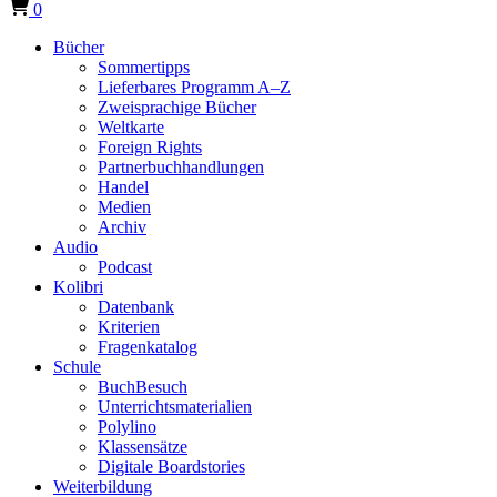
0
Bücher
Sommertipps
Lieferbares Programm A–Z
Zweisprachige Bücher
Weltkarte
Foreign Rights
Partnerbuchhandlungen
Handel
Medien
Archiv
Audio
Podcast
Kolibri
Datenbank
Kriterien
Fragenkatalog
Schule
BuchBesuch
Unterrichtsmaterialien
Polylino
Klassensätze
Digitale Boardstories
Weiterbildung