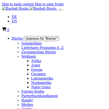
Skip to main content
Skip to page footer
DE
EN
0
Bücher
Submenu for "Bücher"
Sommertipps
Lieferbares Programm A–Z
Zweisprachige Bücher
Weltkarte
Afrika
Asien
Europa
Ozeanien
Lateinamerika
Nordamerika
Naher Osten
Foreign Rights
Partnerbuchhandlungen
Handel
Medien
Archiv